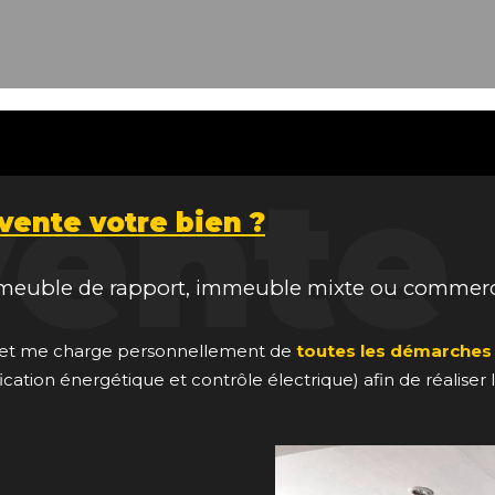
vente
vente votre bien ?
immeuble de rapport, immeuble mixte ou commerci
re et me charge personnellement de
toutes les démarches
ification énergétique et contrôle électrique) afin de réaliser 