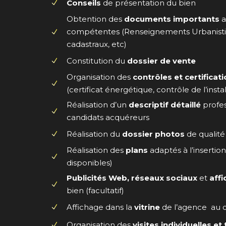
Conseils
de présentation du bien
Obtention des
documents importants
a
compétentes (Renseignements Urbanist
cadastraux, etc)
Constitution du
dossier de vente
Organisation des
contrôles et certificat
(certificat énergétique, contrôle de l’insta
Réalisation d’un
descriptif détaillé
profes
candidats acquéreurs
Réalisation du
dossier photos
de qualité
Réalisation des
plans
adaptés à l’insertion 
disponibles)
Publicités Web, réseaux sociaux
et
aff
bien (facultatif)
Affichage dans la
vitrine
de l’agence au c
Organisation des
visites individuelles 