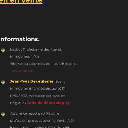
en en vente
Informations
.
Institut Profesionnel des Agents
Immobiliers (I.P.I)
16b Rue du Luxembourg, 1000 Bruxelles
-
www.ipi.be
Jean-Yves Deceulener
, agent
immobilier intermédiaire agréé IPI
n°502.932. Agréation octroyée en
Belgique (
Code de déontologie
)
Assurance responsabilité civile
professionnelle et cautionnement : AXA
BELGIUM SA - police n° 730.390.160