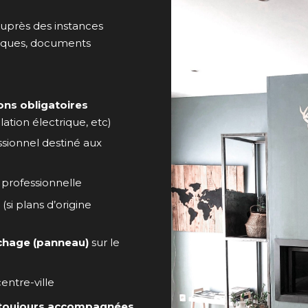
uprès des instances
iques, documents
ions obligatoires
llation électrique, etc)
sionnel destiné aux
 professionnelle
(si plans d’origine
ichage (panneau)
sur le
entre-ville
et toujours accompagnées