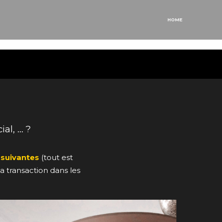
HOME
al, … ?
 suivantes
(tout est
la transaction dans les